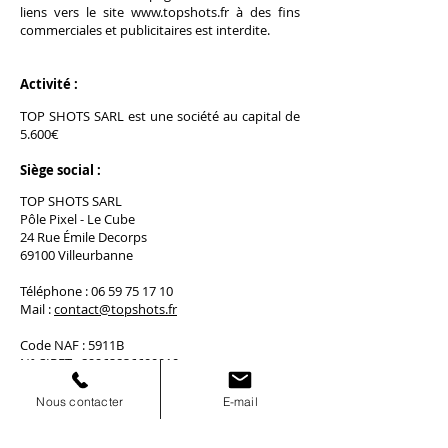
liens vers le site
www.topshots.fr
à des fins
commerciales et publicitaires est interdite.
Activité :
TOP SHOTS SARL est une société au capital de
5.600€
Siège social :
TOP SHOTS SARL
Pôle Pixel - Le Cube
24
Rue Émile Decorps
69100 Villeurbanne
Téléphone :
06 59 75 17 10
Mail :
contact@topshots.fr
Code NAF : 5911B
N° SIRET :
89962836600010
N° TVA : FR81899628366
Nous contacter
E-mail
Directeur de publication :